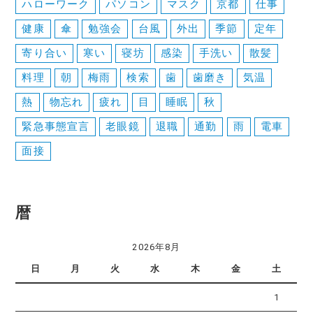
ハローワーク
パソコン
マスク
京都
仕事
健康
傘
勉強会
台風
外出
季節
定年
寄り合い
寒い
寝坊
感染
手洗い
散髪
料理
朝
梅雨
検索
歯
歯磨き
気温
熱
物忘れ
疲れ
目
睡眠
秋
緊急事態宣言
老眼鏡
退職
通勤
雨
電車
面接
暦
2026年8月
日
月
火
水
木
金
土
1