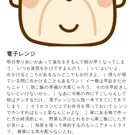
電子レンジ
明日寄り合いがあって遠出をするんで朝が早くなってしま
う。 いつも迷惑をかけてすまんのう。｜ いいよいいよ。
出かけるところがあるならどこでもお行きよ。｜ 僕らが寝
ている間に出かけることもあるワン！ イー爺は早起きだか
らニャ！｜ 朝ご飯の準備が大変じゃろう。 その分早起きし
ないといけないから。｜ なあに今晩の内に下ごしらえして
朝はチンするだけ。 電子レンジなら指一本ですぐにできて
しまう。｜ そうかコンビニでお弁当を買っておいて レンジ
でチンすればもっと楽なんじゃよな。｜ 家にある物で作っ
た方が経済的じゃ。 野菜も沢山とれるから家ご飯にした方
が良いよ。｜ 知恵を使って倹約するのもシニアネットライ
フ。 健康にも気を配らないとね。