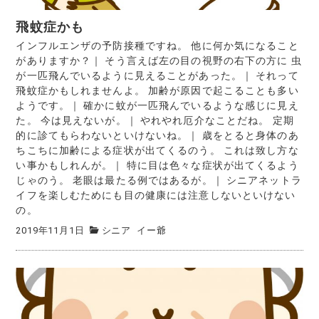
飛蚊症かも
インフルエンザの予防接種ですね。 他に何か気になること
がありますか？｜ そう言えば左の目の視野の右下の方に 虫
が一匹飛んでいるように見えることがあった。｜ それって
飛蚊症かもしれませんよ。 加齢が原因で起こることも多い
ようです。｜ 確かに蚊が一匹飛んでいるような感じに見え
た。 今は見えないが。｜ やれやれ厄介なことだね。 定期
的に診てもらわないといけないね。｜ 歳をとると身体のあ
ちこちに加齢による症状が出てくるのう。 これは致し方な
い事かもしれんが。｜ 特に目は色々な症状が出てくるよう
じゃのう。 老眼は最たる例ではあるが。｜ シニアネットラ
イフを楽しむためにも目の健康には注意しないといけない
の。
2019年11月1日
シニア
イー爺