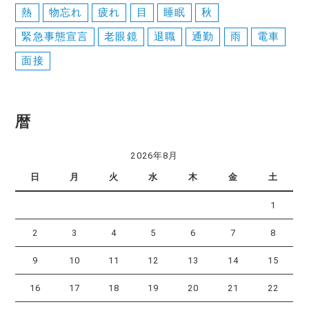
熱
物忘れ
疲れ
目
睡眠
秋
緊急事態宣言
老眼鏡
退職
通勤
雨
電車
面接
暦
2026年8月
日
月
火
水
木
金
土
1
2
3
4
5
6
7
8
9
10
11
12
13
14
15
16
17
18
19
20
21
22