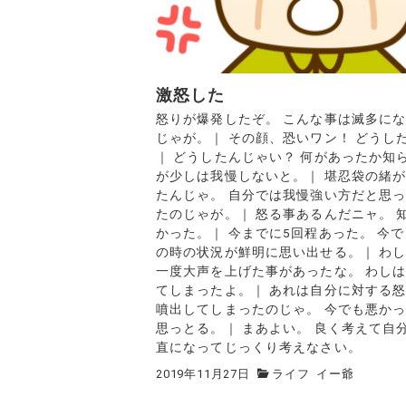
激怒した
怒りが爆発したぞ。 こんな事は滅多に
じゃが。｜ その顔、恐いワン！ どうし
｜ どうしたんじゃい？ 何があったか知
が少しは我慢しないと。｜ 堪忍袋の緒
たんじゃ。 自分では我慢強い方だと思
たのじゃが。｜ 怒る事あるんだニャ。 
かった。｜ 今までに5回程あった。 今
の時の状況が鮮明に思い出せる。｜ わ
一度大声を上げた事があったな。 わし
てしまったよ。｜ あれは自分に対する
噴出してしまったのじゃ。 今でも悪か
思っとる。｜ まあよい。 良く考えて自
直になってじっくり考えなさい。
2019年11月27日
ライフ
イー爺