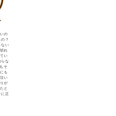
ないの
たの？
らない
が切れ
ってい
知らな
でもそ
しにも
は泣い
怒りが
ったと
分に正