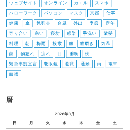
ウェブサイト
オンライン
カエル
スマホ
ハローワーク
パソコン
マスク
京都
仕事
健康
傘
勉強会
台風
外出
季節
定年
寄り合い
寒い
寝坊
感染
手洗い
散髪
料理
朝
梅雨
検索
歯
歯磨き
気温
熱
物忘れ
疲れ
目
睡眠
秋
緊急事態宣言
老眼鏡
退職
通勤
雨
電車
面接
暦
2026年8月
日
月
火
水
木
金
土