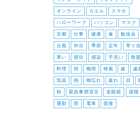
オンライン
カエル
スマホ
ハローワーク
パソコン
マスク
京都
仕事
健康
傘
勉強会
台風
外出
季節
定年
寄り
寒い
寝坊
感染
手洗い
散
料理
朝
梅雨
検索
歯
歯
気温
熱
物忘れ
疲れ
目
秋
緊急事態宣言
老眼鏡
退職
通勤
雨
電車
面接