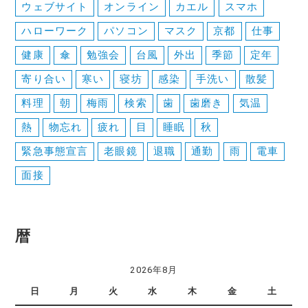
ウェブサイト
オンライン
カエル
スマホ
ハローワーク
パソコン
マスク
京都
仕事
健康
傘
勉強会
台風
外出
季節
定年
寄り合い
寒い
寝坊
感染
手洗い
散髪
料理
朝
梅雨
検索
歯
歯磨き
気温
熱
物忘れ
疲れ
目
睡眠
秋
緊急事態宣言
老眼鏡
退職
通勤
雨
電車
面接
暦
2026年8月
日
月
火
水
木
金
土