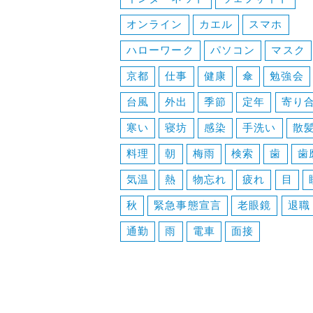
オンライン
カエル
スマホ
ハローワーク
パソコン
マスク
京都
仕事
健康
傘
勉強会
台風
外出
季節
定年
寄り
寒い
寝坊
感染
手洗い
散
料理
朝
梅雨
検索
歯
歯
気温
熱
物忘れ
疲れ
目
秋
緊急事態宣言
老眼鏡
退職
通勤
雨
電車
面接