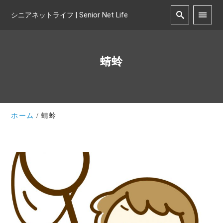
シニアネットライフ | Senior Net Life
蜻蛉
ホーム
蜻蛉