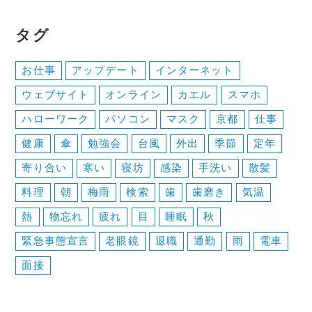
タグ
お仕事
アップデート
インターネット
ウェブサイト
オンライン
カエル
スマホ
ハローワーク
パソコン
マスク
京都
仕事
健康
傘
勉強会
台風
外出
季節
定年
寄り合い
寒い
寝坊
感染
手洗い
散髪
料理
朝
梅雨
検索
歯
歯磨き
気温
熱
物忘れ
疲れ
目
睡眠
秋
緊急事態宣言
老眼鏡
退職
通勤
雨
電車
面接