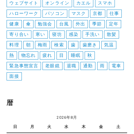
ウェブサイト
オンライン
カエル
スマホ
ハローワーク
パソコン
マスク
京都
仕事
健康
傘
勉強会
台風
外出
季節
定年
寄り合い
寒い
寝坊
感染
手洗い
散髪
料理
朝
梅雨
検索
歯
歯磨き
気温
熱
物忘れ
疲れ
目
睡眠
秋
緊急事態宣言
老眼鏡
退職
通勤
雨
電車
面接
暦
2026年8月
日
月
火
水
木
金
土