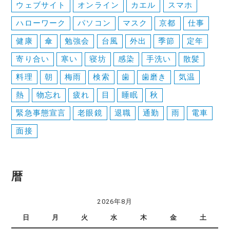
ウェブサイト
オンライン
カエル
スマホ
ハローワーク
パソコン
マスク
京都
仕事
健康
傘
勉強会
台風
外出
季節
定年
寄り合い
寒い
寝坊
感染
手洗い
散髪
料理
朝
梅雨
検索
歯
歯磨き
気温
熱
物忘れ
疲れ
目
睡眠
秋
緊急事態宣言
老眼鏡
退職
通勤
雨
電車
面接
暦
2026年8月
日
月
火
水
木
金
土