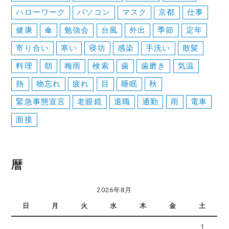
ハローワーク
パソコン
マスク
京都
仕事
健康
傘
勉強会
台風
外出
季節
定年
寄り合い
寒い
寝坊
感染
手洗い
散髪
料理
朝
梅雨
検索
歯
歯磨き
気温
熱
物忘れ
疲れ
目
睡眠
秋
緊急事態宣言
老眼鏡
退職
通勤
雨
電車
面接
暦
2026年8月
日
月
火
水
木
金
土
1