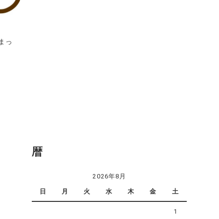
まっ
暦
2026年8月
日
月
火
水
木
金
土
1