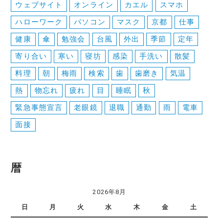
ウェブサイト
オンライン
カエル
スマホ
ハローワーク
パソコン
マスク
京都
仕事
健康
傘
勉強会
台風
外出
季節
定年
寄り合い
寒い
寝坊
感染
手洗い
散髪
料理
朝
梅雨
検索
歯
歯磨き
気温
熱
物忘れ
疲れ
目
睡眠
秋
緊急事態宣言
老眼鏡
退職
通勤
雨
電車
面接
暦
2026年8月
日
月
火
水
木
金
土