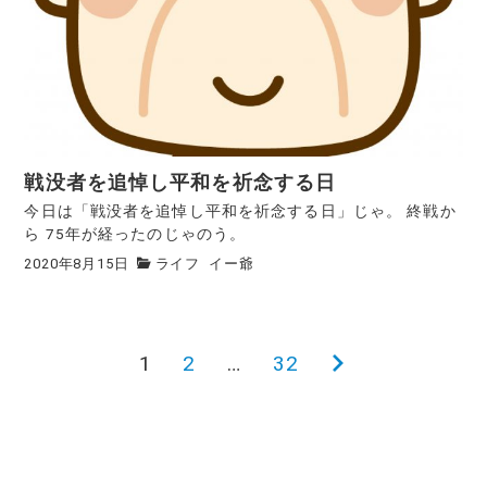
戦没者を追悼し平和を祈念する日
今日は「戦没者を追悼し平和を祈念する日」じゃ。 終戦か
ら 75年が経ったのじゃのう。
2020年8月15日
ライフ
イー爺
1
2
…
32
次
投
の
稿
ペ
ー
の