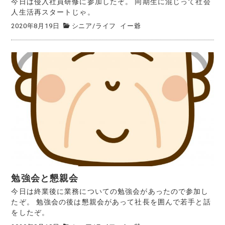
今日は侵入社員研修に参加したぞ。 同期生に混じって社会
人生活再スタートじゃ。
2020年8月19日
シニア
/
ライフ
イー爺
勉強会と懇親会
今日は終業後に業務についての勉強会があったので参加し
たぞ。 勉強会の後は懇親会があって社長を囲んで若手と話
をしたぞ。