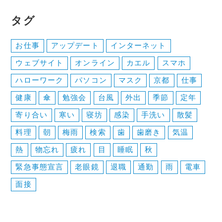
ジ
ペ
タグ
ー
お仕事
アップデート
インターネット
ウェブサイト
オンライン
カエル
スマホ
ジ
ハローワーク
パソコン
マスク
京都
仕事
送
健康
傘
勉強会
台風
外出
季節
定年
寄り合い
寒い
寝坊
感染
手洗い
散髪
り
料理
朝
梅雨
検索
歯
歯磨き
気温
熱
物忘れ
疲れ
目
睡眠
秋
緊急事態宣言
老眼鏡
退職
通勤
雨
電車
面接