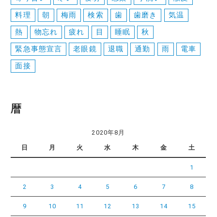
料理
朝
梅雨
検索
歯
歯磨き
気温
熱
物忘れ
疲れ
目
睡眠
秋
緊急事態宣言
老眼鏡
退職
通勤
雨
電車
面接
暦
2020年8月
日
月
火
水
木
金
土
1
2
3
4
5
6
7
8
9
10
11
12
13
14
15