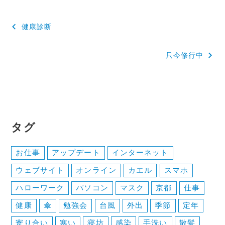
投
健康診断
稿
只今修行中
ナ
ビ
ゲ
ー
タグ
シ
ョ
お仕事
アップデート
インターネット
ン
ウェブサイト
オンライン
カエル
スマホ
ハローワーク
パソコン
マスク
京都
仕事
健康
傘
勉強会
台風
外出
季節
定年
寄り合い
寒い
寝坊
感染
手洗い
散髪