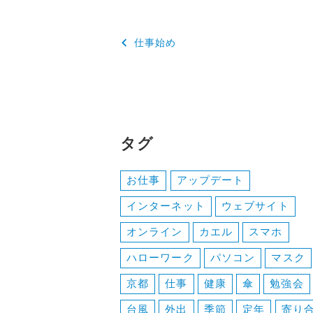
投
仕事始め
稿
ナ
ビ
ゲ
タグ
ー
お仕事
アップデート
シ
インターネット
ウェブサイト
ョ
オンライン
カエル
スマホ
ン
ハローワーク
パソコン
マスク
京都
仕事
健康
傘
勉強会
台風
外出
季節
定年
寄り