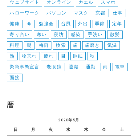
ン
ウェブサイト
オンライン
カエル
スマホ
ハローワーク
パソコン
マスク
京都
仕事
健康
傘
勉強会
台風
外出
季節
定年
寄り合い
寒い
寝坊
感染
手洗い
散髪
料理
朝
梅雨
検索
歯
歯磨き
気温
熱
物忘れ
疲れ
目
睡眠
秋
緊急事態宣言
老眼鏡
退職
通勤
雨
電車
面接
暦
2020年5月
日
月
火
水
木
金
土