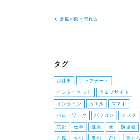
投
北風が吹き荒れる
稿
ナ
ビ
ゲ
タグ
ー
お仕事
アップデート
シ
インターネット
ウェブサイト
ョ
オンライン
カエル
スマホ
ン
ハローワーク
パソコン
マスク
京都
仕事
健康
傘
勉強会
台風
外出
季節
定年
寄り