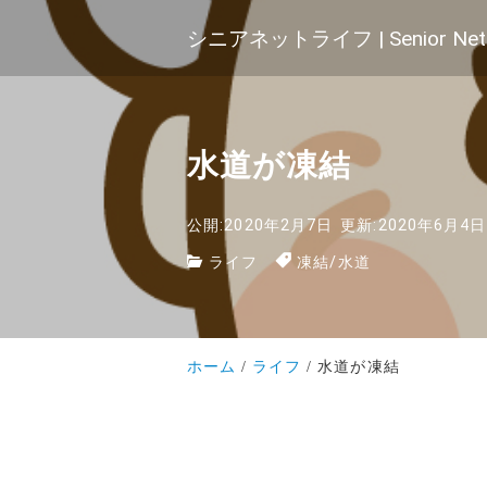
シニアネットライフ | Senior Net 
水道が凍結
公開:2020年2月7日
更新:2020年6月4日
ライフ
凍結
/
水道
ホーム
ライフ
水道が凍結