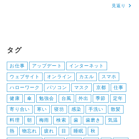
見返り
ナ
ビ
ゲ
ー
タグ
シ
ョ
お仕事
アップデート
インターネット
ン
ウェブサイト
オンライン
カエル
スマホ
ハローワーク
パソコン
マスク
京都
仕事
健康
傘
勉強会
台風
外出
季節
定年
寄り合い
寒い
寝坊
感染
手洗い
散髪
料理
朝
梅雨
検索
歯
歯磨き
気温
熱
物忘れ
疲れ
目
睡眠
秋