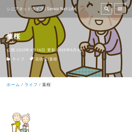
シニアネットライフ | Senior Net Life
葉桜
公開:2020年4月16日
更新:2020年6月4日
ライフ
花吹雪
/
葉桜
ホーム
ライフ
葉桜