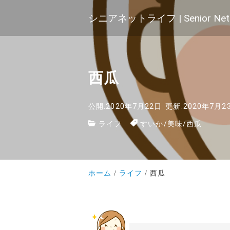
シニアネットライフ | Senior Net 
西瓜
公開:2020年7月22日
更新:2020年7月2
ライフ
すいか
/
美味
/
西瓜
ホーム
ライフ
西瓜