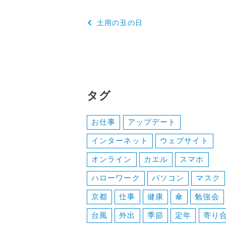
投
土用の丑の日
稿
ナ
ビ
ゲ
タグ
ー
お仕事
アップデート
シ
インターネット
ウェブサイト
ョ
オンライン
カエル
スマホ
ン
ハローワーク
パソコン
マスク
京都
仕事
健康
傘
勉強会
台風
外出
季節
定年
寄り