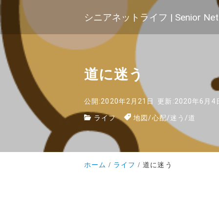
シニアネットライフ | Senior Net 
道に迷う
公開:2020年2月21日
更新:2020年6月4
ライフ
地図
/
心配
/
迷う
/
道
ホーム
ライフ
道に迷う