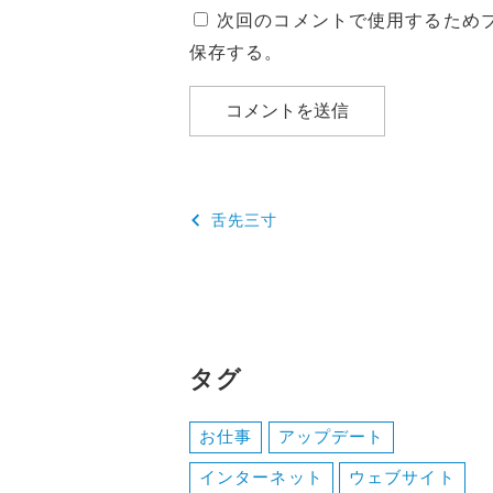
次回のコメントで使用するため
保存する。
投
舌先三寸
稿
ナ
ビ
ゲ
タグ
ー
お仕事
アップデート
シ
インターネット
ウェブサイト
ョ