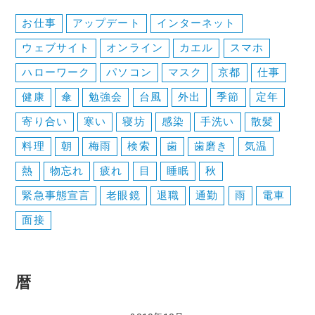
ョ
お仕事
アップデート
インターネット
ン
ウェブサイト
オンライン
カエル
スマホ
ハローワーク
パソコン
マスク
京都
仕事
健康
傘
勉強会
台風
外出
季節
定年
寄り合い
寒い
寝坊
感染
手洗い
散髪
料理
朝
梅雨
検索
歯
歯磨き
気温
熱
物忘れ
疲れ
目
睡眠
秋
緊急事態宣言
老眼鏡
退職
通勤
雨
電車
面接
暦